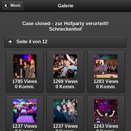
Galerie
Menü
Case closed - zur Hofparty verurteilt!
Schneckenhof
Seite 4 von 12
1785 Views
1269 Views
1283 Views
0 Komm.
0 Komm.
0 Komm.
1237 Views
1237 Views
1243 Views