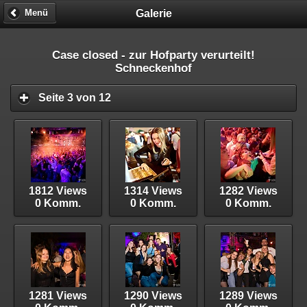
Galerie
Menü
Case closed - zur Hofparty verurteilt!
Schneckenhof
Seite 3 von 12
1812 Views
1314 Views
1282 Views
0 Komm.
0 Komm.
0 Komm.
1281 Views
1290 Views
1289 Views