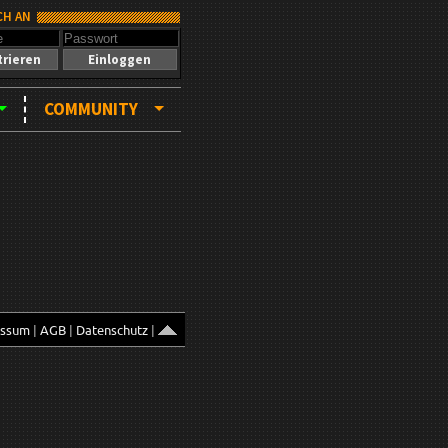
CH AN
trieren
Einloggen
COMMUNITY
essum
|
AGB
|
Datenschutz
|