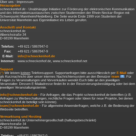
Über uns - Impressum
Herausgeber
schneckenhof.de
- Unabhängige Initiative zur Förderung der elektronischen Kommunikation
und des Informationsaustausches zwischen Studierenden der Rhein-Neckar-Region mit
Schwerpunkt Mannheim/Heidelberg. Die Seite wurde Ende 1999 von Studenten der
Universität Mannheim aus Eigeninitiative ins Leben gerufen.
Anschrift und Kontakt
schneckenhof.de
Alberichstraße 34
D-68199 Mannheim
Telefon:
+49 621 / 5867847-0
Fax:
+49 621 / 5867847-9
E-Mail:
info@schneckenhof.de
Internet:
www.schneckenhof.de, www.schneckenhof.net
Support
(*)
Wir leisten
keinen
Telefonsupport. Supportanfragen bitte ausschliesslich per
E-Mail
oder
als Kurznachricht über unser internes Nachrichtensystem an den Benutzer
team
. Für
Fragen zu Veranstaltungen und Vorverkäufen wendet Euch bitte an den jeweiligen
Veranstalter. Dessen E-Mailadresse findet ihr in der Reservierungsbestätigung oder bei dem
jeweiligen Veranstaltungstermin.
info@schneckenhof.de
- Für Anfragen, die das Projekt schneckenhof.de betreffen (z.B.
Anfragen zu Werbeschaltungen, rechtliche Fragen oder Ideen für neue Projekte, bei denen
schneckenhof.de beteiligt sein könnte).
team@schneckenhof.de
- Für allgemeine Anwenderfragen, welche z.B. die Bedienung der
Webseite betreffen.
Vermarktung und Hosting
schneckenhof.de Unternehmergesellschaft (haftungsbeschränkt)
Alberichstraße 34
D-68199 Mannheim
Telefon:
+49 621 / 5867847-0