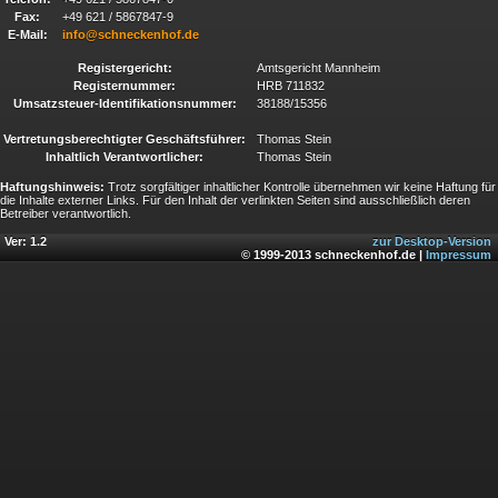
Fax:
+49 621 / 5867847-9
E-Mail:
info@schneckenhof.de
Registergericht:
Amtsgericht Mannheim
Registernummer:
HRB 711832
Umsatzsteuer-Identifikationsnummer:
38188/15356
Vertretungsberechtigter Geschäftsführer:
Thomas Stein
Inhaltlich Verantwortlicher:
Thomas Stein
Haftungshinweis:
Trotz sorgfältiger inhaltlicher Kontrolle übernehmen wir keine Haftung für
die Inhalte externer Links. Für den Inhalt der verlinkten Seiten sind ausschließlich deren
Betreiber verantwortlich.
Ver: 1.2
zur Desktop-Version
© 1999-2013 schneckenhof.de |
Impressum