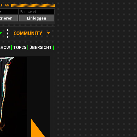
CH AN
trieren
Einloggen
COMMUNITY
ESHOW
|
TOP25
|
ÜBERSICHT
]