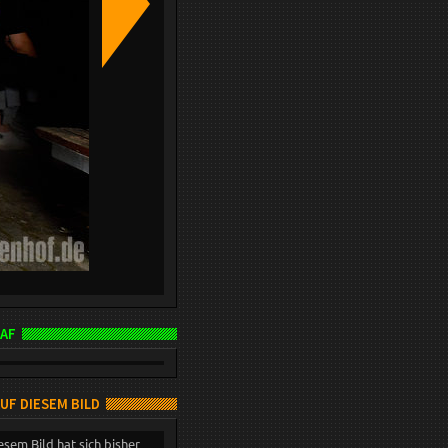
AF
AUF DIESEM BILD
esem Bild hat sich bisher