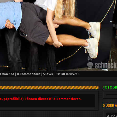
1
von 161 |
0
Kommentare |
Views | ID: BILD
685715
FOTOGR
Hauptprofilbild) können dieses Bild kommentieren.
0 USER 
Auf di