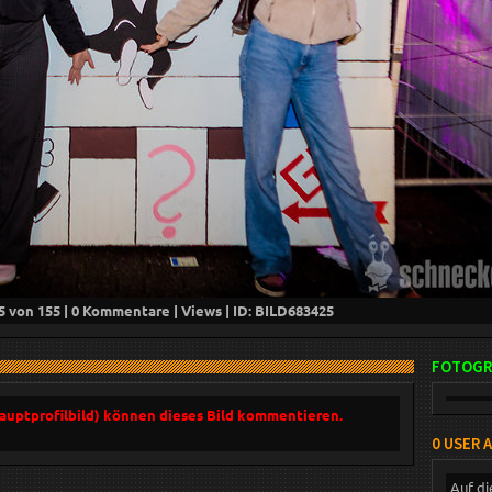
5
von 155 |
0
Kommentare |
Views | ID: BILD
683425
FOTOGR
Hauptprofilbild) können dieses Bild kommentieren.
0 USER 
Auf di