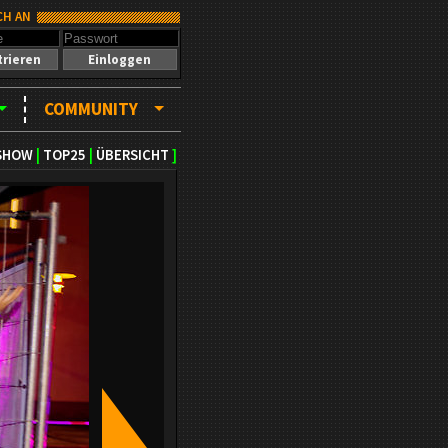
CH AN
trieren
Einloggen
COMMUNITY
SHOW
|
TOP25
|
ÜBERSICHT
]