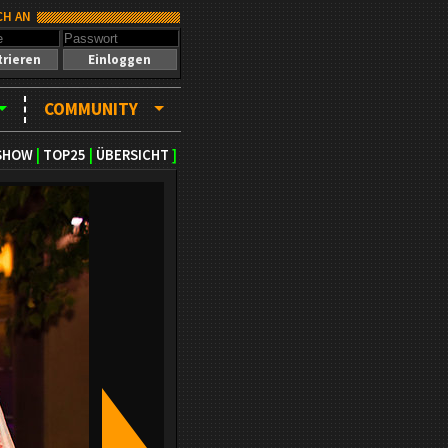
CH AN
trieren
Einloggen
COMMUNITY
SHOW
|
TOP25
|
ÜBERSICHT
]