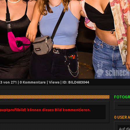
13
von 271 |
0
Kommentare |
Views | ID: BILD
683044
FOTOGR
Hauptprofilbild) können dieses Bild kommentieren.
0 USER 
Auf di