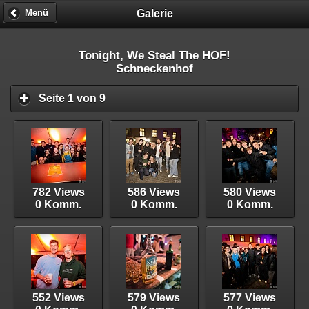
Galerie
Menü
Tonight, We Steal The HOF!
Schneckenhof
Seite 1 von 9
782 Views
586 Views
580 Views
0 Komm.
0 Komm.
0 Komm.
552 Views
579 Views
577 Views