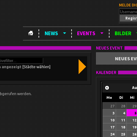
MELDE DI
Regis
NEWS
EVENTS
BILDER
NEUES EVENT
NEUES EV
n angezeigt
[Städte wählen]
KALENDER
Au
bgerufen werden.
Mo
Di
Mi
27
28
29
3
4
5
10
11
12
17
18
19
24
25
26