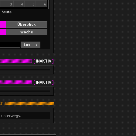
3
4
5
6
heute
Überblick
Woche
Los
x
[
INAKTIV
]
[
INAKTIV
]
S?
r unterwegs.