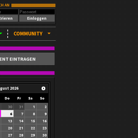
CH AN
trieren
Einloggen
COMMUNITY
ENT EINTRAGEN
gust
2026
Do
Fr
Sa
So
30
31
1
2
6
7
8
9
13
14
15
16
20
21
22
23
27
28
29
30