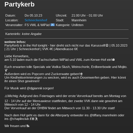
Partykerb
Datum:
Do 05.10.23
Uhrzeit:
21:00 Uhr - 01:00 Uhr
Location:
Schneckenhof
Stadt:
Mannheim
Veranstalter:
FS VWL & WiPäd
Kategorie:
Unifeten
Karteninfo:
keine Angabe
weitere Infos:
PartyKerb is in the Hof tonight - hier dreht sich nicht nur das Karussell!🎡 | 05.10.2023
| 21 Uhr | Schneckenhof | VVK 4€ | Abendkasse 6€
Liebe Kerwefans,
am 5.10 laden euch die Fachschaften WiPäd und VWL zum Kerwe-Hof ein!🪩
Euch erwarten tolle Specials wie Vodka-Slush, Weinschorle, Erdbeerbowle und Mojito.
🍹
Außerdem wird es Popcorn und Zuckerwatte geben!🍿
Um Kindheitserinnerungen zu wecken, wird es auch Dosenwerfen geben. Hier könnt
ihr einen Shot gewinnen!
Für Musik wird @djgianniii sorgen!
⚠️Wichtig: Aufgrund des Feiertages wird der erste Vorverkauf bereits am Montag von
12 - 14 Uhr auf der Mensawiese stattfinden, der zweite VVK dann wie gewohnt am
Mittwoch von 12 - 14 Uhr.
Der Vorverkauf an der DHBW findet am Mittwoch von 11.30 - 13.30 Uhr statt!
Nach dem Hof geht es dann für die Afterparty entweder ins @tiffany.mannheim oder
ins @chaplinclub 💃🏽🕺
Wir freuen uns!🎠